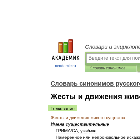
Словари и энциклоп
academic.ru
Словарь синонимов русского языка
Словарь синонимов русског
Жесты и движения жив
Толкование
Жесты
и
движения
живого
существа
Имена
существительные
ГРИМ
А
/
СА
,
уж
и
/
мка
.
Намеренное
или
непроизвольное
искаж