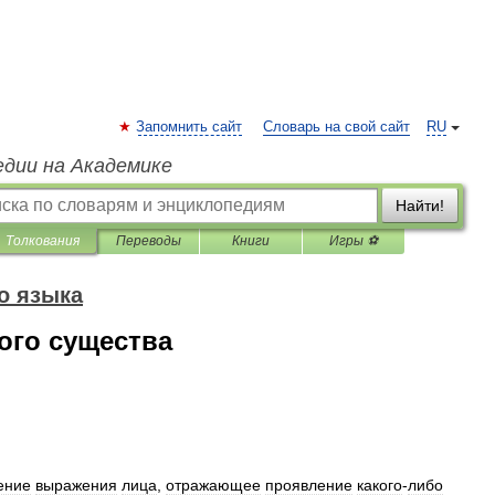
Запомнить сайт
Словарь на свой сайт
RU
едии на Академике
Найти!
Толкования
Переводы
Книги
Игры ⚽
о языка
ого существа
ение
выражения
лица
,
отражающее
проявление
какого
-
либо