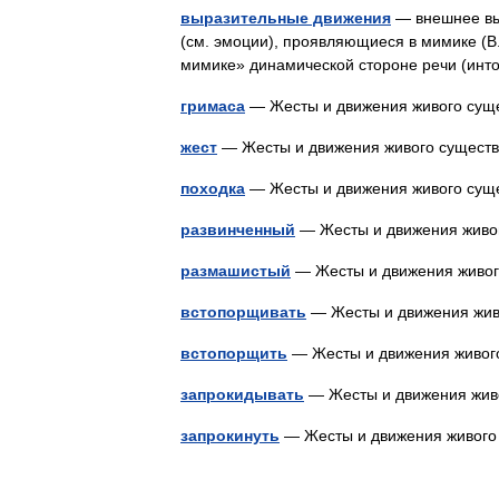
выразительные движения
— внешнее вы
(см. эмоции), проявляющиеся в мимике (В.
мимике» динамической стороне речи (ин
гримаса
— Жесты и движения живого су
жест
— Жесты и движения живого сущес
походка
— Жесты и движения живого су
развинченный
— Жесты и движения жив
размашистый
— Жесты и движения живо
встопорщивать
— Жесты и движения жи
встопорщить
— Жесты и движения живо
запрокидывать
— Жесты и движения жи
запрокинуть
— Жесты и движения живог