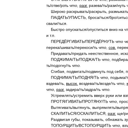
ть
/
отв
е
/
рзть
что
,
разг
.
разев
а
/
ть
/
раз
и
/
нуть
Широко
раскрывать
/
раскрыть
,
размыкат
П
А
/
ДАТЬ
/
УП
А
/
СТЬ
,
брос
а
/
ться
/
бр
о
/
ситьс
свал
и
/
ться
.
Быстро
опускаться
/
опуститься
вниз
на
ч
и
т
.
п
.
ПЕРЕДЁРГИВАТЬ
/
ПЕРЕДЁРНУТЬ
что
ч
перек
а
/
шивать
/
перекос
и
/
ть
что
,
сов
.
пере
Придавать
/
придать
неестественное
,
иск
ПОДЖИМ
А
/
ТЬ
/
ПОДЖ
А
/
ТЬ
что
,
подбир
а
ть
/
подогн
у
/
ть
что
.
Сгибая
,
подвигать
/
подвинуть
под
себя
,
п
ПОДНИМ
А
/
ТЬ
/
ПОДН
Я
/
ТЬ
что
,
подым
а
/
вздев
а
/
ть
,
высок
.
воздев
а
/
ть
/
возд
е
/
ть
что
,
что
,
разг
.
задир
а
/
ть
/
задр
а
/
ть
что
.
Устремлять
/
устремить
вверх
руки
или
вз
ПРОТ
Я
/
ГИВАТЬ
/
ПРОТЯН
У
/
ТЬ
что
,
прос
Вытягивать
/
вытянуть
,
выпрямлять
/
выпря
СК
А
/
ЛИТЬСЯ
/
ОСК
А
/
ЛИТЬСЯ
,
разг
.
щ
е
/
р
Раздвигая
губы
,
показывать
,
обнажать
з
ТОП
О
/
РЩИТЬ
/
ВСТОП
О
/
РЩИТЬ
что
,
вз