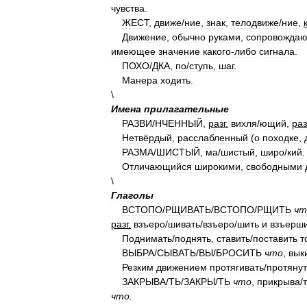
чувства
.
ЖЕСТ
,
движ
е
/
ние
,
знак
,
телодвиж
е
/
ние
,
Движение
,
обычно
руками
,
сопровожда
имеющее
значение
какого
-
либо
сигнала
.
ПОХ
О
/
ДКА
,
п
о
/
ступь
,
шаг
.
Манера
ходить
.
\
Имена
прилагательные
РАЗВ
И
/
НЧЕННЫЙ
,
разг
.
вихл
я
/
ющий
,
раз
Нетвёрдый
,
расслабленный
(
о
походке
,
РАЗМ
А
/
ШИСТЫЙ
,
м
а
/
шистый
,
шир
о
/
кий
.
Отличающийся
широкими
,
свободными
\
Глаголы
ВСТОП
О
/
РЩИВАТЬ
/
ВСТОП
О
/
РЩИТЬ
чт
разг
.
взъер
о
/
шивать
/
взъер
о
/
шить
и
взъерш
Поднимать
/
поднять
,
ставить
/
поставить
т
ВЫБР
А
/
СЫВАТЬ
/
В
Ы
/
БРОСИТЬ
что
,
вык
Резким
движением
протягивать
/
протянут
ЗАКРЫВ
А
/
ТЬ
/
ЗАКР
Ы
/
ТЬ
что
,
прикрыв
а
/
что
.