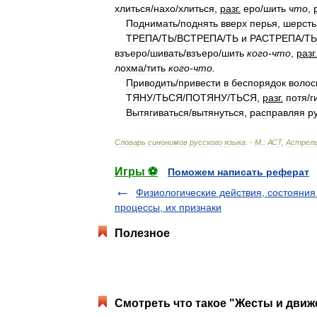
хлиться
/
нах
о
/
хлиться
,
разг
.
ер
о
/
шить
что
,
Поднимать
/
поднять
вверх
перья
,
шерсть
ТРЕП
А
/
ТЬ
/
ВСТРЕП
А
/
ТЬ
и
РАСТРЕП
А
/
ТЬ
взъер
о
/
шивать
/
взъер
о
/
шить
кого
-
что
,
разг
.
лохм
а
/
тить
кого
-
что
.
Приводить
/
привести
в
беспорядок
волос
ТЯН
У
/
ТЬСЯ
/
ПОТЯН
У
/
ТЬСЯ
,
разг
.
пот
я
/
г
Вытягиваться
/
вытянуться
,
расправляя
р
Словарь
синонимов
русского
языка
. -
М
.
:
АСТ
,
Астрел
Игры ⚽
Поможем написать реферат
Физиологические действия, состояния
процессы, их признаки
Полезное
Смотреть что такое "Жесты и движ