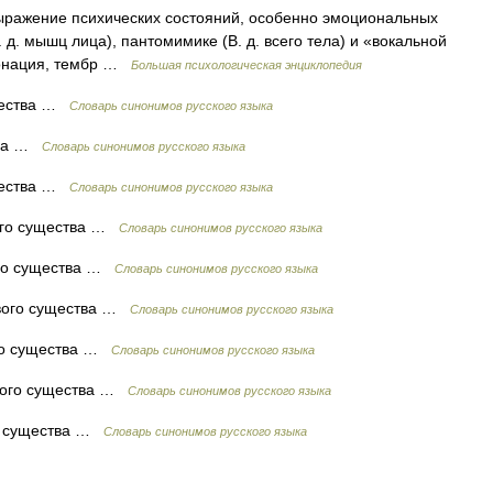
ражение психических состояний, особенно эмоциональных
 д. мышц лица), пантомимике (В. д. всего тела) и «вокальной
тонация, тембр …
Большая психологическая энциклопедия
щества …
Словарь синонимов русского языка
тва …
Словарь синонимов русского языка
щества …
Словарь синонимов русского языка
ого существа …
Словарь синонимов русского языка
го существа …
Словарь синонимов русского языка
вого существа …
Словарь синонимов русского языка
го существа …
Словарь синонимов русского языка
вого существа …
Словарь синонимов русского языка
о существа …
Словарь синонимов русского языка