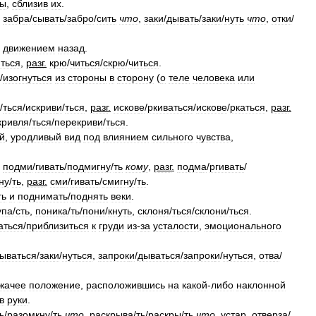
бы
,
сблизив
их
.
,
забр
а
/
сывать
/
забр
о
/
сить
что
,
зак
и
/
дывать
/
зак
и
/
нуть
что
,
отк
и
/
движением
назад
.
ться
,
разг
.
кр
ю
/
читься
/
скр
ю
/
читься
.
/
изогнуться
из
стороны
в
сторону
(
о
теле
человека
или
/
ться
/
искрив
и
/
ться
,
разг
.
исков
е
/
ркиваться
/
исков
е
/
ркаться
,
разг
.
кривл
я
/
ться
/
перекрив
и
/
ться
.
й
,
уродливый
вид
под
влиянием
сильного
чувства
,
,
подм
и
/
гивать
/
подмигн
у
/
ть
кому
,
разг
.
подм
а
/
ргивать
/
н
у
/
ть
,
разг
.
см
и
/
гивать
/
смигн
у
/
ть
.
ть
и
поднимать
/
поднять
веки
.
уп
а
/
сть
,
поник
а
/
ть
/
пон
и
/
кнуть
,
склон
я
/
ться
/
склон
и
/
ться
.
аться
/
приблизиться
к
груди
из
-
за
усталости
,
эмоционального
ываться
/
зак
и
/
нуться
,
запрок
и
/
дываться
/
запрок
и
/
нуться
,
отв
а
/
жачее
положение
,
расположившись
на
какой
-
либо
наклонной
в
руки
.
ь
/
разомкн
у
/
ть
что
,
раскрыв
а
/
ть
/
раскр
ы
/
ть
что
,
устар
.
отверз
а
/