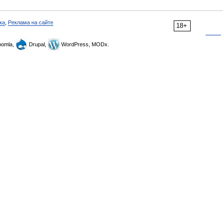
ка
,
Реклама на сайте
18+
omla,
Drupal,
WordPress, MODx.