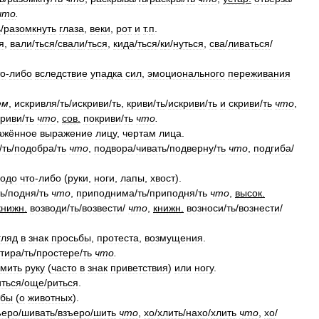
что
.
ь
/
разомкнуть
глаза
,
веки
,
рот
и
т
.
п
.
я
,
вал
и
/
ться
/
свал
и
/
ться
,
кид
а
/
ться
/
к
и
/
нуться
,
св
а
/
ливаться
/
то
-
либо
вследствие
упадка
сил
,
эмоционального
переживания
ем
,
искривл
я
/
ть
/
искрив
и
/
ть
,
крив
и
/
ть
/
искрив
и
/
ть
и
скрив
и
/
ть
что
,
крив
и
/
ть
что
,
сов
.
покрив
и
/
ть
что
.
ажённое
выражение
лицу
,
чертам
лица
.
/
ть
/
подобр
а
/
ть
что
,
подвор
а
/
чивать
/
подверн
у
/
ть
что
,
подгиб
а
/
одо
что
-
либо
(
руки
,
ноги
,
лапы
,
хвост
).
ть
/
подн
я
/
ть
что
,
приподним
а
/
ть
/
приподн
я
/
ть
что
,
высок
.
книжн
.
возвод
и
/
ть
/
возвест
и
/
что
,
книжн
.
вознос
и
/
ть
/
вознест
и
/
гляд
в
знак
просьбы
,
протеста
,
возмущения
.
тир
а
/
ть
/
простер
е
/
ть
что
.
мить
руку
(
часто
в
знак
приветствия
)
или
ногу
.
иться
/
ощ
е
/
риться
.
убы
(
о
животных
).
ъер
о
/
шивать
/
взъер
о
/
шить
что
,
х
о
/
хлить
/
нах
о
/
хлить
что
,
х
о
/