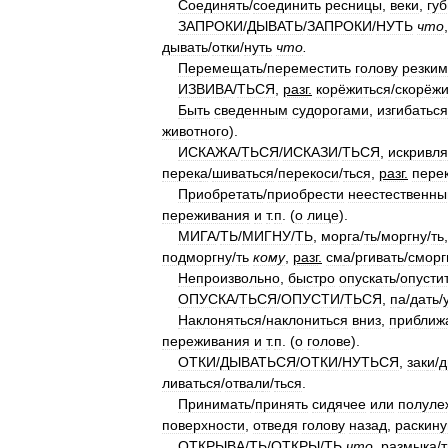
Соединять
/
соединить
ресницы
,
веки
,
гу
ЗАПРОК
И
/
ДЫВАТЬ
/
ЗАПРОК
И
/
НУТЬ
что
дывать
/
отк
и
/
нуть
что
.
Перемещать
/
переместить
голову
резким
ИЗВИВ
А
/
ТЬСЯ
,
разг
.
корёжиться
/
скорёжи
Быть
сведенным
судорогами
,
изгибаться
животного
).
ИСКАЖ
А
/
ТЬСЯ
/
ИСКАЗ
И
/
ТЬСЯ
,
искривл
я
перек
а
/
шиваться
/
перекос
и
/
ться
,
разг
.
пере
Приобретать
/
приобрести
неестественны
переживания
и
т
.
п
. (
о
лице
).
МИГ
А
/
ТЬ
/
МИГН
У
/
ТЬ
,
морг
а
/
ть
/
моргн
у
/
ть
подморгн
у
/
ть
кому
,
разг
.
см
а
/
ргивать
/
сморг
Непроизвольно
,
быстро
опускать
/
опусти
ОПУСК
А
/
ТЬСЯ
/
ОПУСТ
И
/
ТЬСЯ
,
п
а
/
дать
/
Наклоняться
/
наклониться
вниз
,
приближ
переживания
и
т
.
п
. (
о
голове
).
ОТК
И
/
ДЫВАТЬСЯ
/
ОТК
И
/
НУТЬСЯ
,
зак
и
/
д
ливаться
/
отвал
и
/
ться
.
Принимать
/
принять
сидячее
или
полуле
поверхности
,
отведя
голову
назад
,
раскину
ОТКРЫВ
А
/
ТЬ
/
ОТКР
Ы
/
ТЬ
что
,
размык
а
/
т