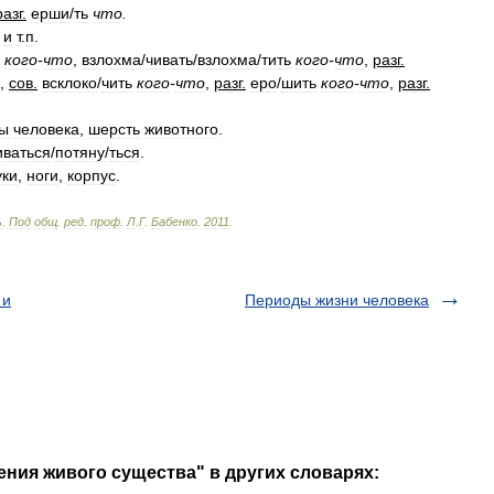
разг
.
ерш
и
/
ть
что
.
и
т
.
п
.
кого
-
что
,
взлохм
а
/
чивать
/
взлохм
а
/
тить
кого
-
что
,
разг
.
,
сов
.
всклок
о
/
чить
кого
-
что
,
разг
.
ер
о
/
шить
кого
-
что
,
разг
.
ы
человека
,
шерсть
животного
.
иваться
/
потян
у
/
ться
.
уки
,
ноги
,
корпус
.
ь
.
Под
общ
.
ред
.
проф
.
Л
.
Г
.
Бабенко
.
2011
.
 и
Периоды жизни человека
ения живого существа" в других словарях: