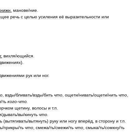
книжн
.
манов
е
/
ние
.
ющее
речь
с
целью
усиления
её
выразительности
или
г
.
вихл
я
/
ющийся
.
движениях
).
движениями
рук
или
ног
.
о
,
взд
ы
/
бливать
/
взд
ы
/
бить
что
,
ощет
и
/
нивать
/
ощет
и
/
нить
что
,
и
/
ть
кого
-
что
.
орчком
щетину
,
волосы
и
т
.
п
.
и
/
дывать
/
в
ы
/
кинуть
что
.
ь
(
вытягивать
/
вытянуть
)
руку
или
ногу
вперёд
,
в
сторону
и
т
.
п
.
ть
/
прикр
ы
/
ть
что
,
смеж
а
/
ть
/
смеж
и
/
ть
что
,
смык
а
/
ть
/
сомкн
у
/
ть